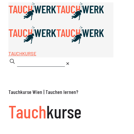
TAUCHKURSE
✕
Tauch
kurse