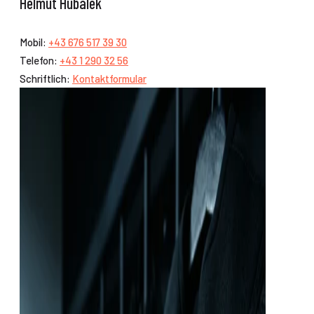
Helmut Hubalek
Mobil:
+43 676 517 39 30
Telefon:
+43 1 290 32 56
Schriftlich:
Kontaktformular