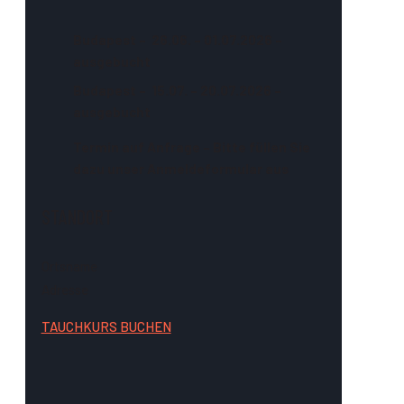
Budapest – 26.06. – 01.07.2026 –
ausgebucht
Budapest – 15.07. – 20.07.2026 –
ausgebucht
Termin auf Anfrage – Bitte füllen Sie
dazu unser Anmeldeformular aus
STANDORT
Ortsname
TDI // Tauchku
Adresse
TAUCHKURS BUCHEN