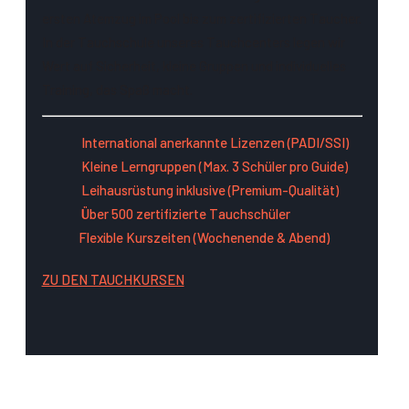
ersten Atemzug im Pool bis zum zertifizierten Taucher.
In der Tauchschule unseres Tauchcenters legen wir
Wert auf Sicherheit, kleine Gruppen und individuelles
Training, das Spaß macht.
International anerkannte Lizenzen (PADI/SSI)
Kleine Lerngruppen (Max. 3 Schüler pro Guide)
Leihausrüstung inklusive (Premium-Qualität)
Über 500 zertifizierte Tauchschüler
Flexible Kurszeiten (Wochenende & Abend)
ZU DEN TAUCHKURSEN