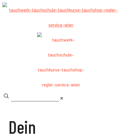
✕
Dein