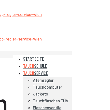
STARTSEITE
TAUCH
SCHULE
TAUCH
SERVICE
Atemregler
Tauchcomputer
n
Jackets
Tauchflaschen TÜV
Flaschenventile