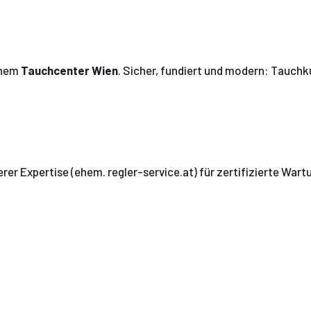
inem
Tauchcenter Wien
. Sicher, fundiert und modern: Tauchk
rer Expertise (ehem. regler-service.at) für zertifizierte War