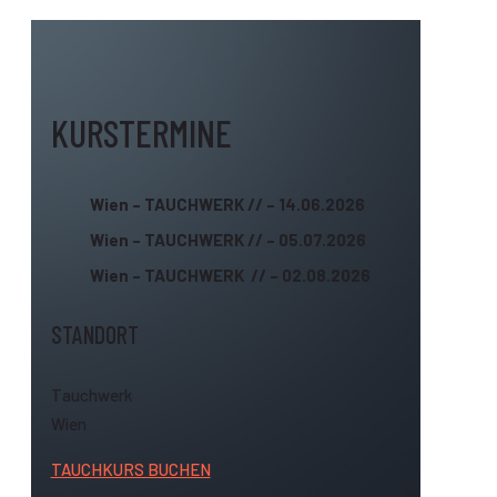
KURSTERMINE
Wien – TAUCHWERK // – 14.06.2026
Anfänger // Ta
Wien – TAUCHWERK // – 05.07.2026
Wien – TAUCHWERK // – 02.08.2026
STANDORT
Tauchwerk
Wien
TAUCHKURS BUCHEN