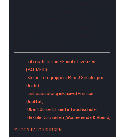
Lerne tauchen bei den Profis. Wir begleiten dich
vom ersten Atemzug im Pool bis zum
zertifizierten Taucher. In der Tauchschule
unseres Tauchcenters legen wir Wert auf
Sicherheit, kleine Gruppen und individuelles
Training, das Spaß macht.
International anerkannte Lizenzen
(PADI/SSI)
Kleine Lerngruppen (Max. 3 Schüler pro
Guide)
Leihausrüstung inklusive (Premium-
Qualität)
Über 500 zertifizierte Tauchschüler
Flexible Kurszeiten (Wochenende & Abend)
ZU DEN TAUCHKURSEN